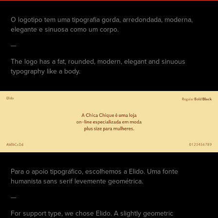
O logotipo tem uma tipografia gorda, arredondada, moderna,
elegante e sinuosa como um corpo.
—
The logo has a fat, rounded, modern, elegant and sinuous
typography like a body.
Para o apoio tipográfico, escolhemos a Elido. Uma fonte
humanista sans serif levemente geométrica.
—
For support type, we chose Elido. A slightly geometric