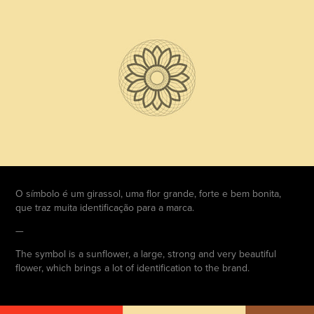
O símbolo é um girassol, uma flor grande, forte e bem bonita,
que traz muita identificação para a marca.
—
The symbol is a sunflower, a large, strong and very beautiful
flower, which brings a lot of identification to the brand.